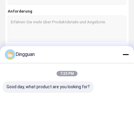
Anforderung
Dingguan
Fortsetzen
7:23 PM
Unsere Kategorien
Good day, what product are you looking for?
Ersatzteile
Jinlong
Higer Busteile
Zhongton
für Busse
Busteile
Busteile