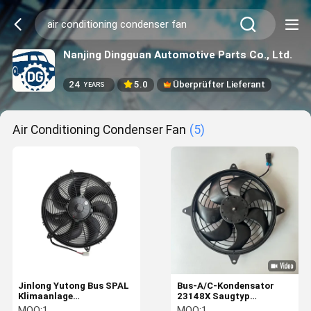
Nanjing Dingguan Automotive Parts Co., Ltd.
24
5.0
Überprüfter Lieferant
YEARS
Air Conditioning Condenser Fan
(5)
Jinlong Yutong Bus SPAL
Bus-A/C-Kondensator
Klimaanlage
23148X Saugtyp
Kondensatorventilator
Elektronischer Lüfter
MOQ:
1
MOQ:
1