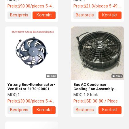
VA33-BP93 VLL-65A 24V
Kühlbus Ersatzteile
Preis:
$90.00/pieces 5-49 pieces
Preis:
$21.8/pieces 5-49 pieces
Bus Ersatzteile
Bestpreis
Kontakt
Bestpreis
Kontakt
Yutong Bus-Kondensator-
Bus AC Condenser
Ventilator 8170-00001
Cooling Fan Assembly
8114-00811 24V DC High
MOQ:
1
MOQ:
1 Stück
Airflow Electric Radiator
Preis:
$30.00/pieces 5-49 pieces
Preis:
USD 30-80 / Piece
for Yutong King Long
Higer
Bestpreis
Kontakt
Bestpreis
Kontakt