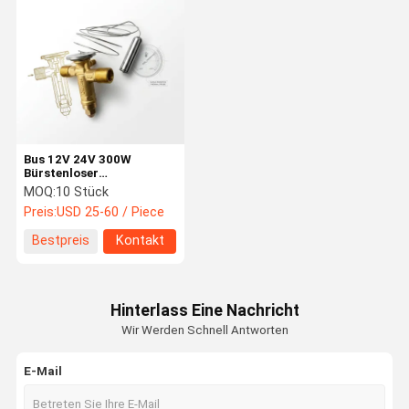
Bus 12V 24V 300W
Bürstenloser
Kondensator
MOQ:
10 Stück
Kühlventilator Motor
Preis:
USD 25-60 / Piece
Hocheffizienz HVAC AC
Bus Ersatzteile
Bestpreis
Kontakt
Hinterlass Eine Nachricht
Wir Werden Schnell Antworten
E-Mail