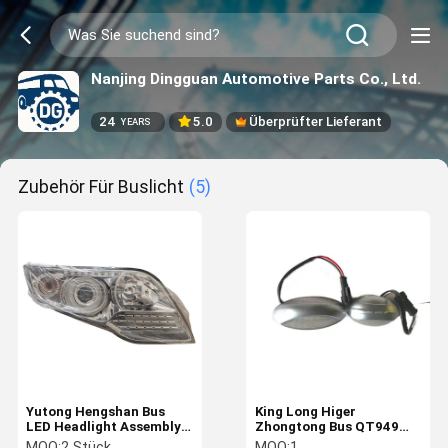
Nanjing Dingguan Automotive Parts Co., Ltd.
24
5.0
Überprüfter Lieferant
YEARS
Zubehör Für Buslicht
(5)
Yutong Hengshan Bus
King Long Higer
LED Headlight Assembly
Zhongtong Bus QT949
Front Light Lamp with
Seitenmarker Randlicht
MOQ:
2 Stück
MOQ:
1