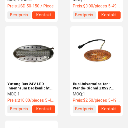
High Low Beam Coach
5000h
Preis:
USD 50-150 / Piece
Preis:
$3.00/pieces 5-49 pieces
Replacement Parts
Hochlichtübertragung
Bus Ersatzteile
Bestpreis
Kontakt
Bestpreis
Kontakt
Yutong Bus 24V LED
Bus Universalseiten-
Innenraum Deckenlicht
Wende-Signal ZX527
Hohe Helligkeit Warm
Wasser Tropfen LED
MOQ:
1
MOQ:
1
kühl Mehrfarbiger Bus
5000h 3M Klebstoff GB
Preis:
$10.00/pieces 5-49 pieces
Preis:
$2.50/pieces 5-49 pieces
Ersatzteil
ECE Bus Ersatzteile 4111-
00300
Bestpreis
Kontakt
Bestpreis
Kontakt