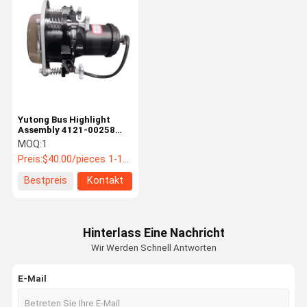
Yutong Bus Highlight
Assembly 4121-00258
Luftfahrt Aluminium LED
MOQ:
1
200m Reichweite Bus
Preis:
$40.00/pieces 1-10 pieces
Ersatzteile
Bestpreis
Kontakt
Hinterlass Eine Nachricht
Wir Werden Schnell Antworten
E-Mail