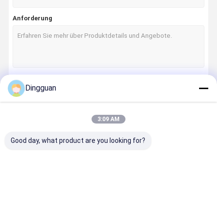
Anforderung
Dingguan
Fortsetzen
3:09 AM
Unsere Kategorien
Good day, what product are you looking for?
Ersatzteile
Jinlong
Higer Busteile
Zhongton
für Busse
Busteile
Busteile