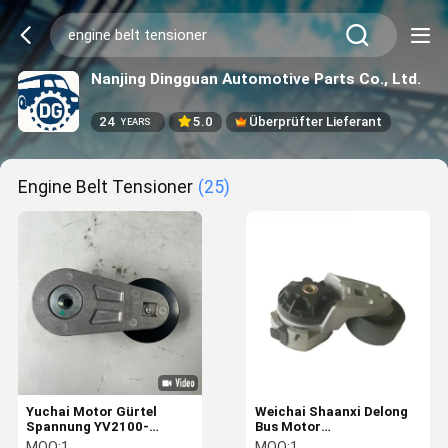
Nanjing Dingguan Automotive Parts Co., Ltd.
24
5.0
Überprüfter Lieferant
YEARS
Engine Belt Tensioner
(25)
Yuchai Motor Gürtel
Weichai Shaanxi Delong
Spannung YV2100-
Bus Motor
1002450 0.2s Reaktion
Riemenspannrolle
MOQ:
1
MOQ:
1