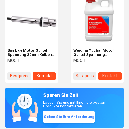
Bus Lkw Motor Gürtel
Weichai Yuchai Motor
Spannung 30mm Kolben
Gürtel Spannung
Schlag 9MPa Druck CH-
Radialdichtung 0,18-0,22
MOQ:
1
MOQ:
1
CI-CK Brennstoff Bus
Dämpfung Custom
Ersatzteile
Farbbus Ersatzteile
Bestpreis
Kontakt
Bestpreis
Kontakt
Sparen Sie Zeit
Lassen Sie uns mit Ihnen die besten
Produkte kontaktieren.
Geben Sie Ihre Anforderung