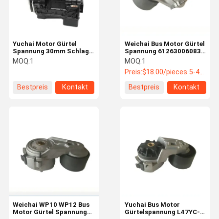
Yuchai Motor Gürtel
Weichai Bus Motor Gürtel
Spannung 30mm Schlag
Spannung 612630060837
CH-CI-CK Brennstoff
High-Temp Auto
MOQ:
1
MOQ:
1
18Hz Dämpfung 0,18-
Spannung Anti-
Preis:
$18.00/pieces 5-49 pieces
0,22 Gussstahl Bus
Ermüdung Bus Ersatzteile
Ersatzteile
Bestpreis
Kontakt
Bestpreis
Kontakt
Startseite
Produkte
Über Uns
Fabrik Tour
Weichai WP10 WP12 Bus
Yuchai Bus Motor
Motor Gürtel Spannung
Gürtelspannung L47YC-