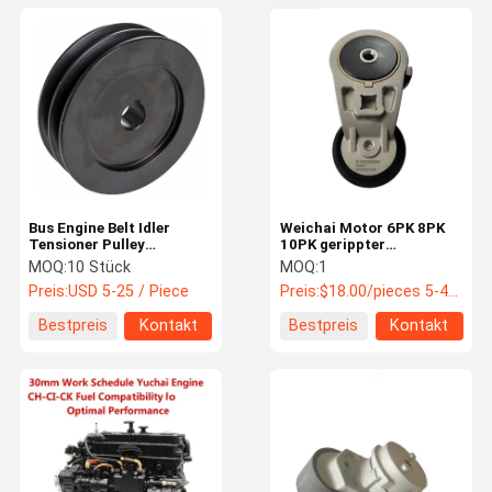
Bus Engine Belt Idler
Weichai Motor 6PK 8PK
Tensioner Pulley
10PK gerippter
Universal Replacement
Keilriemenspanner
MOQ:
10 Stück
MOQ:
1
for Commercial Coach
611600060025 Multi-
Preis:
USD 5-25 / Piece
Preis:
$18.00/pieces 5-49 pieces
Accessory Drive System
Groove-Bus-Ersatzteile
Bestpreis
Kontakt
Bestpreis
Kontakt