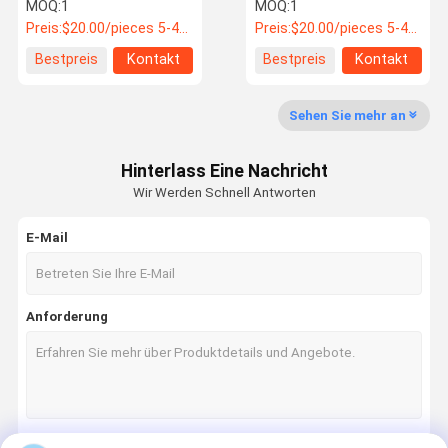
612600061998 20-
1002450 Torsionsfeder
MOQ:
1
MOQ:
1
3000Hz synthetische Fett
Vorladung Aluminium Bus
Preis:
$20.00/pieces 5-49 pieces
Preis:
$20.00/pieces 5-49 pieces
Bus Ersatzteile
Ersatzteile
Qualitätskon
Nachrichten
Alle Fälle
Referenzen
Bestpreis
Kontakt
Bestpreis
Kontakt
Trolle
Sehen Sie mehr an
Ersatzteile für Busse
Hinterlass Eine Nachricht
Jinlong Busteile
Wir Werden Schnell Antworten
Higer Busteile
E-Mail
Zhongtong Busteile
Neue Energiebusteile
Anforderung
Busluftquelle
Busbremsbelag
Zubehör für Buslicht