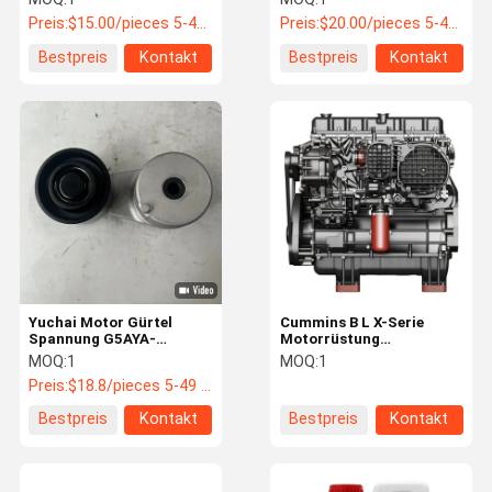
500k Zyklus HPF Stahl
612600061332 1M Zyklus
Preis:
$15.00/pieces 5-49 pieces
Preis:
$20.00/pieces 5-49 pieces
-40C bis 125C Bus
Aluminium Bus
Ersatzteile
Ersatzteile
Bestpreis
Kontakt
Bestpreis
Kontakt
Yuchai Motor Gürtel
Cummins B L X-Serie
Spannung G5AYA-
Motorrüstung
1002450SF1 Doppelreihe
Spannband Lithium-Fett
MOQ:
1
MOQ:
1
Lager Zink beschichtet
Lasermarkiert Bus-LKW
Preis:
$18.8/pieces 5-49 pieces
King Long Bus Ersatzteile
Ersatzteile
Bestpreis
Kontakt
Bestpreis
Kontakt