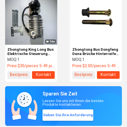
Zhongtong King Long Bus
Zhongtong Bus Dongfeng
Elektrische Steuerung
Dana Brücke Hinterreifen
Lufttrockner 3511-00062
Schrauben Reifen
MOQ:
1
MOQ:
1
Schrauben
Preis:
$30/pieces 5-49 pieces
Preis:
$2.00/pieces 5-49 pieces
Bestpreis
Kontakt
Bestpreis
Kontakt
Sparen Sie Zeit
Lassen Sie uns mit Ihnen die besten
Produkte kontaktieren.
Geben Sie Ihre Anforderung