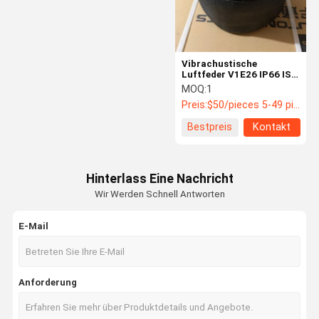
Vibrachustische
Luftfeder V1E26 IP66 ISO
Komfort Zhongtong Bus
MOQ:
1
Aufhängung Bus
Preis:
$50/pieces 5-49 pieces
Ersatzteile
Bestpreis
Kontakt
Hinterlass Eine Nachricht
Wir Werden Schnell Antworten
E-Mail
Startseite
Produkte
Über Uns
Fabrik Tour
Anforderung