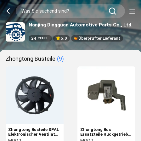
Nanjing Dingguan Automotive Parts Co., Ltd.
24
5.0
Überprüfter Lieferant
YEARS
Zhongtong Busteile
(9)
Zhongtong Busteile SPAL
Zhongtong Bus
Elektronischer Ventilator
Ersatzteile Rückgetriebe
für Busse VA133-BP80 /
Schaltanlage / Wandler
MOQ:
1
MOQ:
1