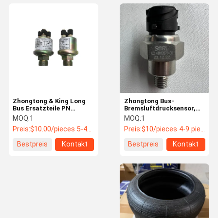
Zhongtong & King Long
Zhongtong Bus-
Bus Ersatzteile PN
Bremsluftdrucksensor,
QG2221E1-L654M3
Edelstahl 316L, 10 ms,
MOQ:
1
MOQ:
1
Luftdrucksensor
M16 x 1,5, -40 °C bis 125
Preis:
$10.00/pieces 5-49 pieces
Preis:
$10/pieces 4-9 pieces
°C, Bus-Ersatzteile
Bestpreis
Kontakt
Bestpreis
Kontakt