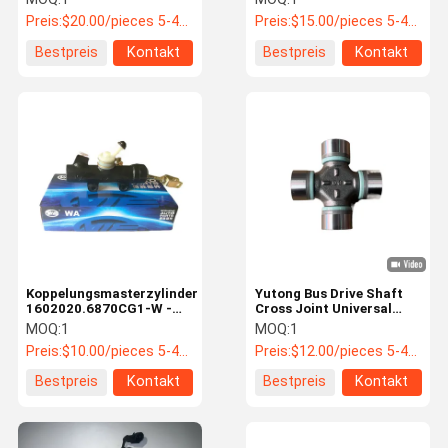
VLL-122A
PN 1703-10-00004
Preis:
$20.00/pieces 5-49 pieces
Preis:
$15.00/pieces 5-49 pieces
Bestpreis
Kontakt
Bestpreis
Kontakt
Koppelungsmasterzylinder
Yutong Bus Drive Shaft
1602020.6870CG1-W -
Cross Joint Universal
Wanan für JAC /
Joint 47.5*135 QC4000-
MOQ:
1
MOQ:
1
Zhongtong Bus
02,2214-00146
Preis:
$10.00/pieces 5-49 pieces
Preis:
$12.00/pieces 5-49 pieces
Bestpreis
Kontakt
Bestpreis
Kontakt