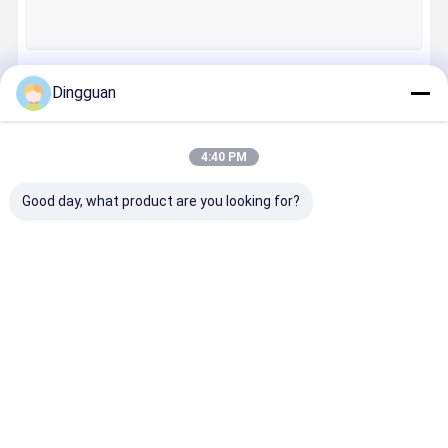
Qualitätskon
Nachrichten
Alle Fälle
Referenzen
Trolle
Dingguan
Fortsetzen
Ersatzteile für Busse
4:40 PM
Jinlong Busteile
Unsere Kategorien
Good day, what product are you looking for?
Higer Busteile
Zhongtong Busteile
Neue Energiebusteile
Ersatzteile
Jinlong
Higer Busteile
Zhongton
Busluftquelle
für Busse
Busteile
Busteile
Busbremsbelag
Zubehör für Buslicht