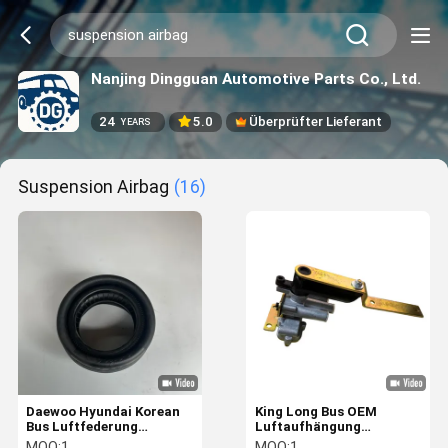
Nanjing Dingguan Automotive Parts Co., Ltd.
24
5.0
Überprüfter Lieferant
YEARS
Suspension Airbag
(16)
Daewoo Hyundai Korean
King Long Bus OEM
Bus Luftfederung
Luftaufhängung
Feder/Luftsack 769
Höhenregelungsventil
MOQ:
1
MOQ:
1