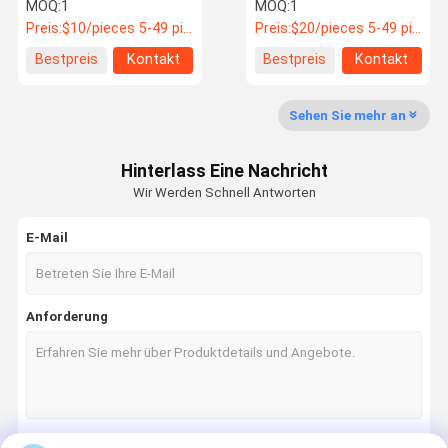
Luftblasenbaugruppe
Feder/Luftsack
MOQ:
1
MOQ:
1
YTSQ01,
882,2931-00447
Preis:
$10/pieces 5-49 pieces
Preis:
$20/pieces 5-49 pieces
Überlastungsentlastung,
manuelle Einstellung von
Qualitätskon
Nachrichten
Alle Fälle
Referenzen
Bestpreis
Kontakt
Bestpreis
Kontakt
Bus-Ersatzteilen
Trolle
Sehen Sie mehr an
Ersatzteile für Busse
Hinterlass Eine Nachricht
Jinlong Busteile
Wir Werden Schnell Antworten
Higer Busteile
E-Mail
Zhongtong Busteile
Neue Energiebusteile
Anforderung
Busluftquelle
Busbremsbelag
Zubehör für Buslicht