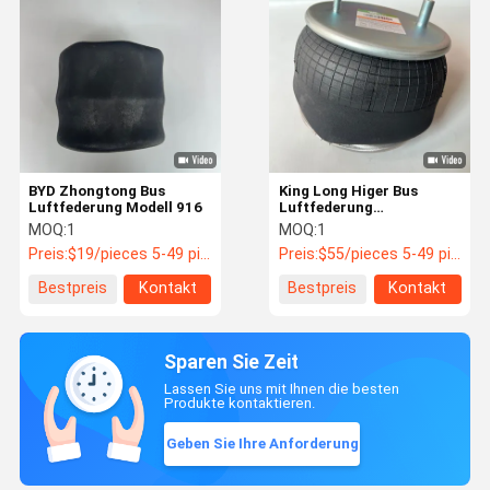
BYD Zhongtong Bus
King Long Higer Bus
Luftfederung Modell 916
Luftfederung
Frühjahrsanordnung
MOQ:
1
MOQ:
1
W01-358-9039
Preis:
$19/pieces 5-49 pieces
Preis:
$55/pieces 5-49 pieces
Bestpreis
Kontakt
Bestpreis
Kontakt
Sparen Sie Zeit
Lassen Sie uns mit Ihnen die besten
Produkte kontaktieren.
Geben Sie Ihre Anforderung