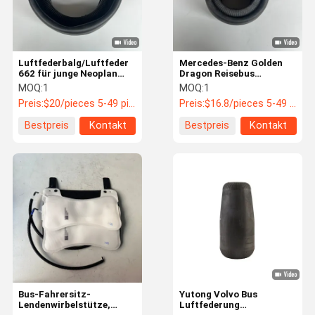
Luftfederbalg/Luftfeder
Mercedes-Benz Golden
662 für junge Neoplan
Dragon Reisebus
Yutong Busse 2931-
Luftfederung/Airbag
MOQ:
1
MOQ:
1
00043
819/A0003280101
Preis:
$20/pieces 5-49 pieces
Preis:
$16.8/pieces 5-49 pieces
Bestpreis
Kontakt
Bestpreis
Kontakt
Startseite
Produkte
Über Uns
Fabrik Tour
Bus-Fahrersitz-
Yutong Volvo Bus
Lendenwirbelstütze,
Luftfederung