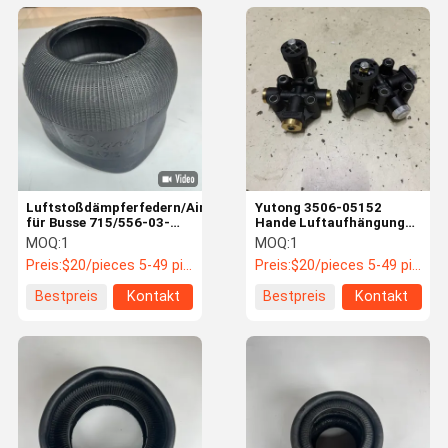
Luftstoßdämpferfedern/Airbags
Yutong 3506-05152
für Busse 715/556-03-
Hande Luftaufhängung
8015 von Shenlong Ankai
Höhenregelungsventil
MOQ:
1
MOQ:
1
King Long
Preis:
$20/pieces 5-49 pieces
Preis:
$20/pieces 5-49 pieces
Bestpreis
Kontakt
Bestpreis
Kontakt