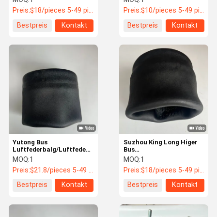
90554147 Automatische
Preis:
$18/pieces 5-49 pieces
Preis:
$10/pieces 5-49 pieces
Anpassung Metallbus
Ersatzteile
Bestpreis
Kontakt
Bestpreis
Kontakt
Yutong Bus
Suzhou King Long Higer
Luftfederbalg/Luftfeder
Bus
876/2931-00963
Luftfederbalg/Luftfeder
MOQ:
1
MOQ:
1
644
Preis:
$21.8/pieces 5-49 pieces
Preis:
$18/pieces 5-49 pieces
Bestpreis
Kontakt
Bestpreis
Kontakt