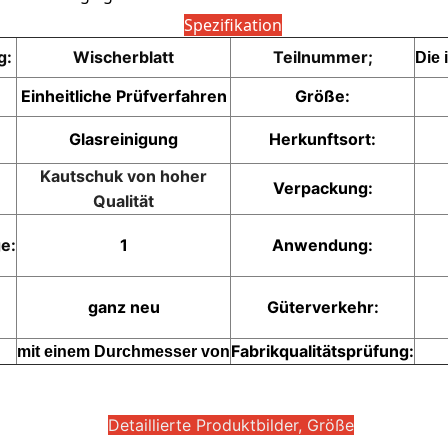
Spezifikation
g:
Wischerblatt
Teilnummer;
Die 
Einheitliche Prüfverfahren
Größe:
Glasreinigung
Herkunftsort:
Kautschuk von hoher
Verpackung:
Qualität
e:
1
Anwendung:
ganz neu
Güterverkehr:
Fabrikqualitätsprüfung:
mit einem Durchmesser von
Detaillierte Produktbilder, Größe