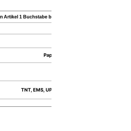
in Artikel 1 Buchstabe b genannten Bedingungen gelten ni
1000MM, 900MM, 800MM
Ruian, China
Papierverpackungen/Maßverpackung
Bus-Lkw
TNT, EMS, UPS, FedEx, DHL oder nach Ihren An
100%ige Kontrolle