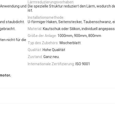
Lärmreduzierungsvorhaben:
er Anwendung und
Die spezielle Struktur reduziert den Lärm, wodurch de
ist.
Installationsmethode:
und staubdicht.
U-förmiger Haken, Seitenstecker, Taubenschwanz, e
gebracht.
Material:
Kautschuk oder Silikon, individuell angepass
Größe der Anlage:
1000mm, 900mm, 800mm
en nicht für die
Typ des Zubehörs:
Wischerblatt
Qualität:
Hohe Qualität
Zustand:
Ganz neu.
Internationale Zertifizierung:
ISO 9001
,
rmotor