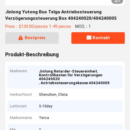
2
/
5
Jinlong Yutong Bus Telga Antriebssteuerung
Verzögerungssteuerung Box 404240020/404240005
Preis：$130.00/pieces 1-49 pieces
MOQ：1
Bestpreis
Kontakt
Produkt-Beschreibung
Markieren
,
Jinlong Retarder-Steuereinheit
Kontrollkasten für Verzögerungen
404240020
,
Antriebssteuerungskasse 404240005
Herkunftsort
Shenzhen, China
Lieferzeit
5-15day
Markenname
Terca
Min
1