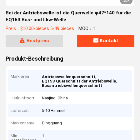
2
/
5
Bei der Antriebswelle ist die Querwelle φ47*140 für die
EQ153 Bus- und Lkw-Welle
Preis：$10.00/pieces 5-49 pieces
MOQ：1
Bestpreis
Kontakt
Produkt-Beschreibung
Markieren
,
Antriebswellenquerschnitt
,
EQ153 Querschnitt der Antriebswelle
Busantriebswellenquerschnitt
Herkunftsort
Nanjing, China
Lieferzeit
5-10 Himmel
Markenname
DIngguang
Min
1