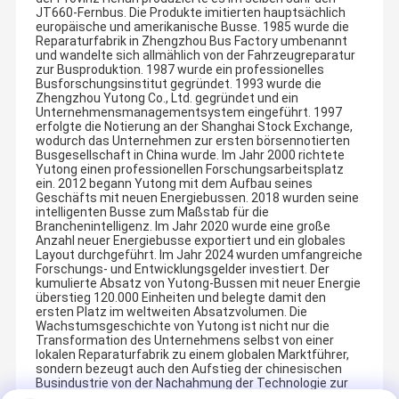
JT660-Fernbus. Die Produkte imitierten hauptsächlich
europäische und amerikanische Busse. 1985 wurde die
Reparaturfabrik in Zhengzhou Bus Factory umbenannt
und wandelte sich allmählich von der Fahrzeugreparatur
zur Busproduktion. 1987 wurde ein professionelles
Busforschungsinstitut gegründet. 1993 wurde die
Zhengzhou Yutong Co., Ltd. gegründet und ein
Unternehmensmanagementsystem eingeführt. 1997
erfolgte die Notierung an der Shanghai Stock Exchange,
wodurch das Unternehmen zur ersten börsennotierten
Busgesellschaft in China wurde. Im Jahr 2000 richtete
Yutong einen professionellen Forschungsarbeitsplatz
ein. 2012 begann Yutong mit dem Aufbau seines
Geschäfts mit neuen Energiebussen. 2018 wurden seine
intelligenten Busse zum Maßstab für die
Branchenintelligenz. Im Jahr 2020 wurde eine große
Anzahl neuer Energiebusse exportiert und ein globales
Layout durchgeführt. Im Jahr 2024 wurden umfangreiche
Forschungs- und Entwicklungsgelder investiert. Der
kumulierte Absatz von Yutong-Bussen mit neuer Energie
überstieg 120.000 Einheiten und belegte damit den
ersten Platz im weltweiten Absatzvolumen. Die
Wachstumsgeschichte von Yutong ist nicht nur die
Transformation des Unternehmens selbst von einer
lokalen Reparaturfabrik zu einem globalen Marktführer,
sondern bezeugt auch den Aufstieg der chinesischen
Busindustrie von der Nachahmung der Technologie zur
Weltspitze.